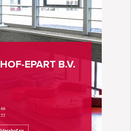
OF-EPART B.V.
 66
 22
ldershof.eu