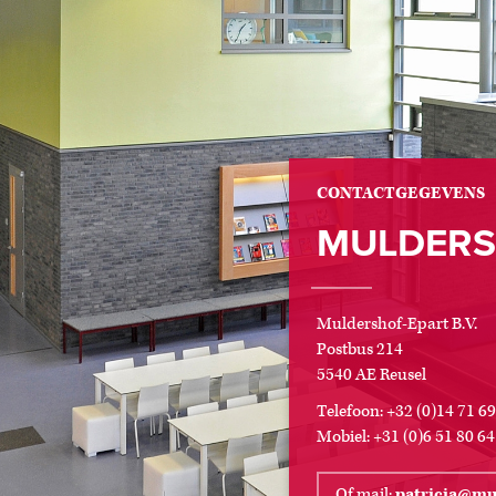
CONTACTGEGEVENS
MULDERSH
Muldershof-Epart B.V.
Postbus 214
5540 AE Reusel
Telefoon: +32 (0)14 71 69
Mobiel: +31 (0)6 51 80 64
Of mail:
patricia@mu